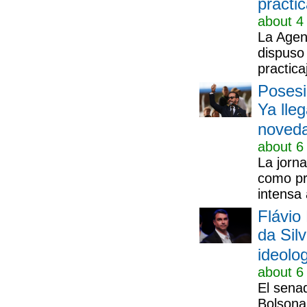
practic
about 4
La Agen
dispuso
practica
Posesi
Ya lle
noveda
about 6
La jorna
como pr
intensa 
Flávio
da Silv
ideolo
about 6
El senad
Bolsona