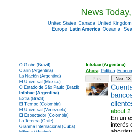
News Today,
United States
Canada
United Kingdom
Europe
Latin America
Oceania
Sea
Infobae (Argentina)
O Globo (Brazil)
Clarín (Argentina)
Ahora
Política
Econom
La Nación (Argentina)
Prev
Next 13
El Universal (Mexico)
Cuenta
O Estado de São Paulo (Brazil)
Infobae (Argentina)
bancos
Extra (Brazil)
cliente
El Tiempo (Colombia)
El Universal (Venezuela)
about 2
El Espectador (Colombia)
En un e
La Tercera (Chile)
interés 
Granma Internacional (Cuba)
ahorrist
Milenio (Mexico)