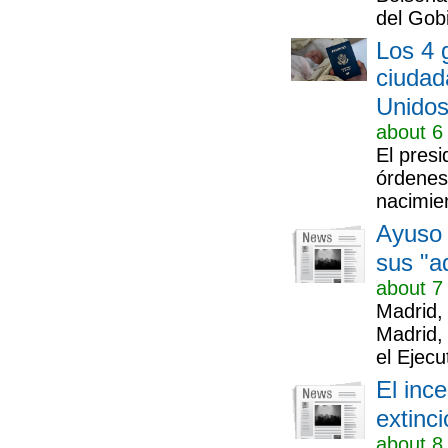
del Gobi
Los 4 
ciudad
Unido
about 6
El pres
órdenes 
nacimien
Ayuso 
sus "a
about 7
Madrid,
Madrid,
el Ejecu
El inc
extinci
about 8