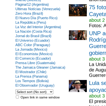
Página/12 (Argentina)
75 foto
Ultimas Notícias (Venezuela)
Cayeta
Zero Hora (Brazil)
El Nuevo Día (Puerto Rico)
about 2
La República (Peru)
Fotos: 
La Voz del Interior (Argentina)
La Nación (Costa Rica)
UNP ac
Jornal do Brasil (Brazil)
Rodríg
El Universo (Ecuador)
ABC Color (Paraguay)
Guerre
La Jornada (Mexico)
gobier
El Economista (Mexico)
El Comercio (Ecuador)
about 3
Prensa Libre (Guatemala)
La Unid
The Jamaica Gleaner (Jamaica)
de Augu
El Mostrador (Chile)
Guerrer
La Prensa (Panama)
Los Tiempos (Bolivia)
Lula se
El Observador (Uruguay)
apoyad
about 3
Open link in same window
El presi