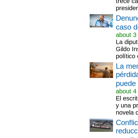
trece ca
presiden
Denunc
caso d
about 3
La diput
Gildo I
político
La mem
pérdid
puede 
about 4
El escr
y una p
novela q
Conflic
reducc