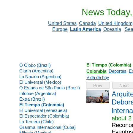
News Today,
United States
Canada
United Kingdom
Europe
Latin America
Oceania
Sea
El Tiempo (Colombia)
O Globo (Brazil)
Clarín (Argentina)
Colombia
Deportes
E
La Nación (Argentina)
Vida de hoy
El Universal (Mexico)
Prev
Next
O Estado de São Paulo (Brazil)
Arquit
Infobae (Argentina)
Extra (Brazil)
Debora
El Tiempo (Colombia)
interna
El Universal (Venezuela)
El Espectador (Colombia)
about 2
La Tercera (Chile)
Reconoci
Granma Internacional (Cuba)
Eventos 
Milenio (Mexico)