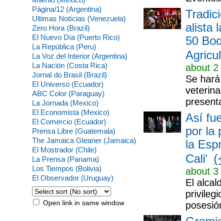
Página/12 (Argentina)
Tradic
Ultimas Notícias (Venezuela)
alista
Zero Hora (Brazil)
El Nuevo Día (Puerto Rico)
50 Bod
La República (Peru)
Agricul
La Voz del Interior (Argentina)
La Nación (Costa Rica)
about 2
Jornal do Brasil (Brazil)
Se hará 
El Universo (Ecuador)
veterina
ABC Color (Paraguay)
presenta
La Jornada (Mexico)
El Economista (Mexico)
Así fu
El Comercio (Ecuador)
por la
Prensa Libre (Guatemala)
The Jamaica Gleaner (Jamaica)
la Esp
El Mostrador (Chile)
(
Cali'
La Prensa (Panama)
Los Tiempos (Bolivia)
about 3
El Observador (Uruguay)
El alcal
privileg
Open link in same window
posesión