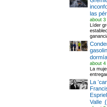
Gremio
inconf
las pé
about 3
Líder g
estable
gananci
Conden
gasoli
dormía
about 4
La muje
entrega
La 'car
Franci
Espriel
(
Valle