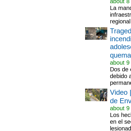
about 8
La manda
infraest
regional
Traged
incend
adoles
quema
about 9
Dos de e
debido a
permane
Video 
de Env
about 9
Los hec
en el s
lesiona