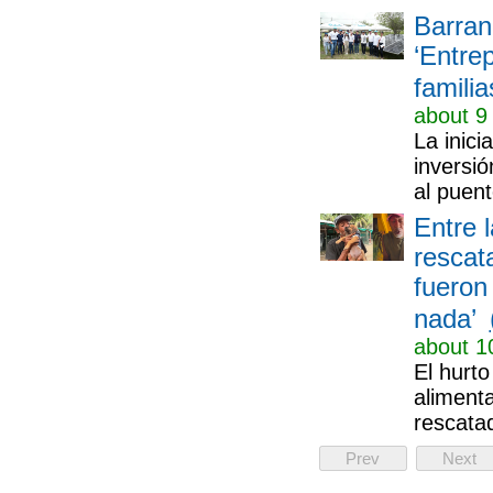
Barran
‘Entrep
famili
about 9
La inici
inversió
al puen
Entre 
rescat
fueron
nada’
about 1
El hurto
alimenta
rescata
Prev
Next