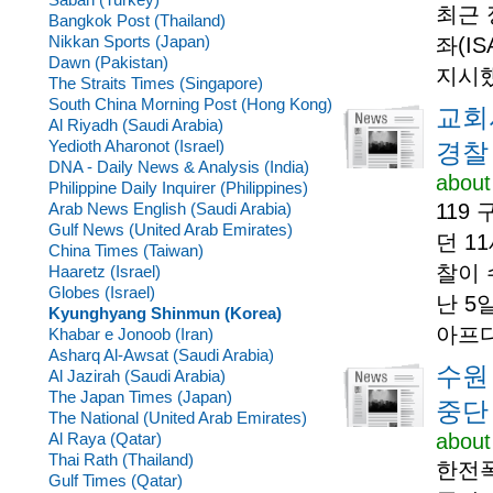
최근
Bangkok Post (Thailand)
Nikkan Sports (Japan)
좌(I
Dawn (Pakistan)
지시했
The Straits Times (Singapore)
South China Morning Post (Hong Kong)
교회
Al Riyadh (Saudi Arabia)
Yedioth Aharonot (Israel)
경찰
DNA - Daily News & Analysis (India)
about
Philippine Daily Inquirer (Philippines)
Arab News English (Saudi Arabia)
119
Gulf News (United Arab Emirates)
던 1
China Times (Taiwan)
찰이 
Haaretz (Israel)
Globes (Israel)
난 5
Kyunghyang Shinmun (Korea)
아프다
Khabar e Jonoob (Iran)
Asharq Al-Awsat (Saudi Arabia)
수원
Al Jazirah (Saudi Arabia)
The Japan Times (Japan)
중단
The National (United Arab Emirates)
Al Raya (Qatar)
about
Thai Rath (Thailand)
한전폭
Gulf Times (Qatar)