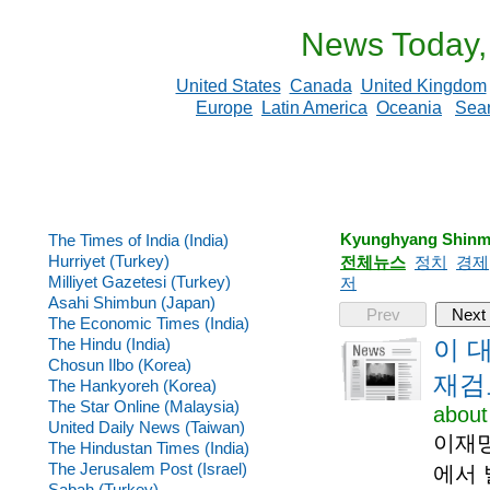
News Today,
United States
Canada
United Kingdom
Europe
Latin America
Oceania
Sea
Kyunghyang Shinm
The Times of India (India)
Hurriyet (Turkey)
전체뉴스
정치
경제
Milliyet Gazetesi (Turkey)
저
Asahi Shimbun (Japan)
Prev
Next
The Economic Times (India)
The Hindu (India)
이 
Chosun Ilbo (Korea)
재검
The Hankyoreh (Korea)
The Star Online (Malaysia)
about
United Daily News (Taiwan)
이재명
The Hindustan Times (India)
The Jerusalem Post (Israel)
에서 
Sabah (Turkey)