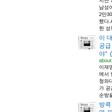
지난 
남성이
2만3
했다.
한 성
이 
공급
야”
about
이재명
에서 
청와대
가 공
순방을
방콕 