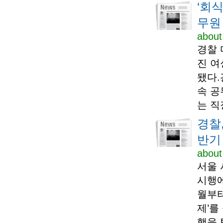
‘회
무원
about
경찰 
진 여
됐다.
속 공
는 직
경찰
반기
about
서울 
시행에
월부터
제’를
행을 