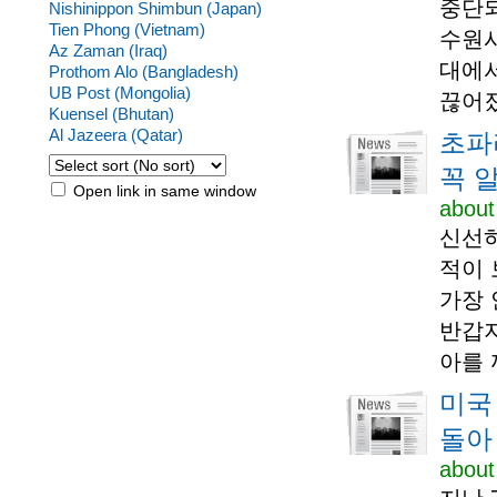
중단되
Nishinippon Shimbun (Japan)
Tien Phong (Vietnam)
수원시
Az Zaman (Iraq)
대에서
Prothom Alo (Bangladesh)
UB Post (Mongolia)
끊어졌
Kuensel (Bhutan)
Al Jazeera (Qatar)
초파
꼭 
Open link in same window
about
신선하
적이 
가장 
반갑지
아를 
미국 
돌아
about