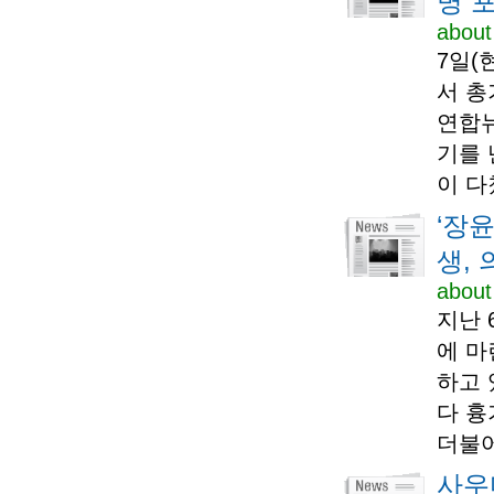
명 
about
7일(
서 총
연합뉴
기를 
이 다
‘장
생,
about
지난 
에 마
하고 
다 흉
더불어
사우