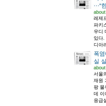
···
about
레제프
파키스
우디 
있다.
디아라
폭염
실 
about
서울의
재원 
팡 물
데 이
응급실