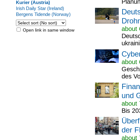
Planun
Kurier (Austria)
Irish Daily Star (Ireland)
Deuts
Bergens Tidende (Norway)
Drohn
about 
Open link in same window
Deutsc
ukrain
Cyber
about 
Geschä
des Vor
Finan
und 
about 
Bis 20
Überf
der F
about 