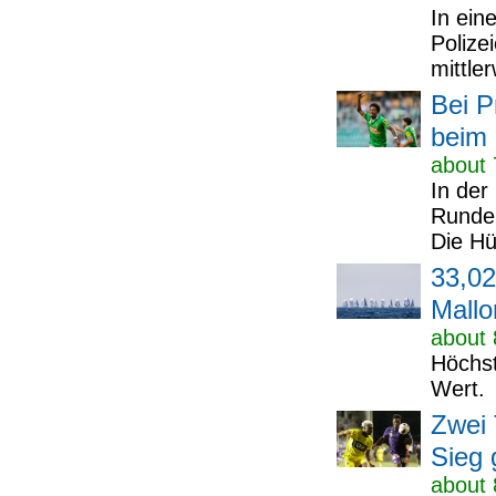
In ein
Polize
mittle
Bei P
beim 
about 
In der
Runde 
Die Hü
33,02
Mall
about 
Höchs
Wert.
Zwei 
Sieg 
about 