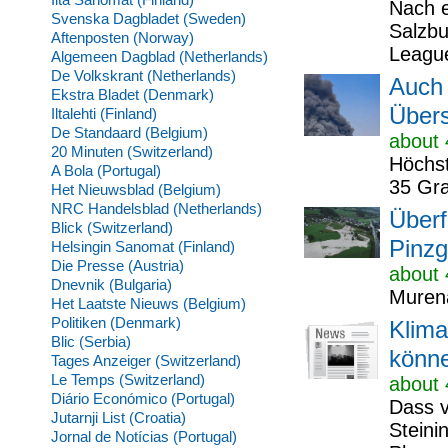
Nach e
Svenska Dagbladet (Sweden)
Salzbu
Aftenposten (Norway)
League
Algemeen Dagblad (Netherlands)
De Volkskrant (Netherlands)
Auch
Ekstra Bladet (Denmark)
Über
Iltalehti (Finland)
De Standaard (Belgium)
about 
20 Minuten (Switzerland)
Höchst
A Bola (Portugal)
35 Gra
Het Nieuwsblad (Belgium)
NRC Handelsblad (Netherlands)
Überf
Blick (Switzerland)
Pinz
Helsingin Sanomat (Finland)
Die Presse (Austria)
about 
Dnevnik (Bulgaria)
Murena
Het Laatste Nieuws (Belgium)
Politiken (Denmark)
Klima
Blic (Serbia)
könne
Tages Anzeiger (Switzerland)
Le Temps (Switzerland)
about 
Diário Económico (Portugal)
Dass v
Jutarnji List (Croatia)
Steini
Jornal de Notícias (Portugal)