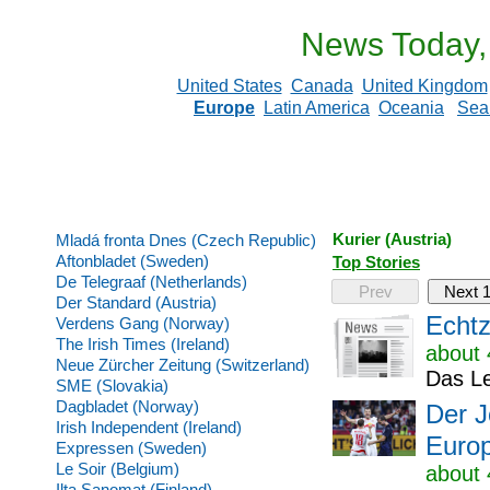
News Today,
United States
Canada
United Kingdom
Europe
Latin America
Oceania
Sea
Kurier (Austria)
Mladá fronta Dnes (Czech Republic)
Aftonbladet (Sweden)
Top Stories
De Telegraaf (Netherlands)
Prev
Next 
Der Standard (Austria)
Echtz
Verdens Gang (Norway)
The Irish Times (Ireland)
about 
Neue Zürcher Zeitung (Switzerland)
Das Le
SME (Slovakia)
Dagbladet (Norway)
Der J
Irish Independent (Ireland)
Euro
Expressen (Sweden)
Le Soir (Belgium)
about 
Ilta Sanomat (Finland)