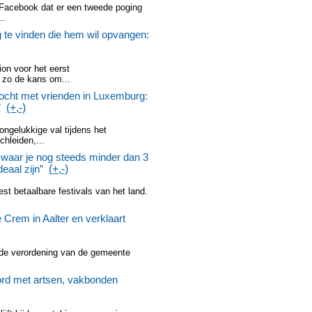
 Facebook dat er een tweede poging
..
ng te vinden die hem wil opvangen:
on voor het eerst
 zo de kans om...
tocht met vrienden in Luxemburg:
”
(+,-)
ngelukkige val tijdens het
hleiden,...
, waar je nog steeds minder dan 3
eaal zijn”
(+,-)
est betaalbare festivals van het land.
 Crem in Aalter en verklaart
t de verordening van de gemeente
ord met artsen, vakbonden