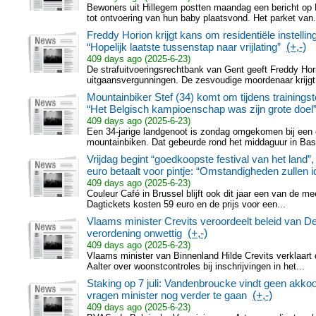
Bewoners uit Hillegem postten maandag een bericht op
tot ontvoering van hun baby plaatsvond. Het parket van.
Freddy Horion krijgt kans om residentiële instelli
“Hopelijk laatste tussenstap naar vrijlating”
(+,-)
409 days ago (2025-6-23)
De strafuitvoeringsrechtbank van Gent geeft Freddy Hori
uitgaansvergunningen. De zesvoudige moordenaar krijgt
Mountainbiker Stef (34) komt om tijdens trainings
“Het Belgisch kampioenschap was zijn grote doel
409 days ago (2025-6-23)
Een 34-jarige landgenoot is zondag omgekomen bij een o
mountainbiken. Dat gebeurde rond het middaguur in Basc
Vrijdag begint “goedkoopste festival van het land”
euro betaalt voor pintje: “Omstandigheden zullen id
409 days ago (2025-6-23)
Couleur Café in Brussel blijft ook dit jaar een van de me
Dagtickets kosten 59 euro en de prijs voor een...
Vlaams minister Crevits veroordeelt beleid van De
verordening onwettig
(+,-)
409 days ago (2025-6-23)
Vlaams minister van Binnenland Hilde Crevits verklaar
Aalter over woonstcontroles bij inschrijvingen in het...
Staking op 7 juli: Vandenbroucke vindt geen akko
vragen minister nog verder te gaan
(+,-)
409 days ago (2025-6-23)