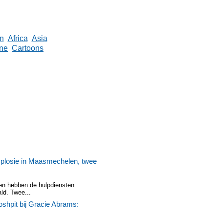
n
Africa
Asia
ne
Cartoons
xplosie in Maasmechelen, twee
en hebben de hulpdiensten
ld. Twee...
shpit bij Gracie Abrams: