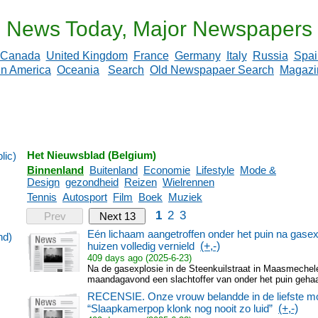
News Today, Major Newspapers
Canada
United Kingdom
France
Germany
Italy
Russia
Spai
in America
Oceania
Search
Old Newspapaer Search
Magazi
Het Nieuwsblad (Belgium)
lic)
Binnenland
Buitenland
Economie
Lifestyle
Mode &
Design
gezondheid
Reizen
Wielrennen
Tennis
Autosport
Film
Boek
Muziek
1
2
3
Prev
Next 13
Eén lichaam aangetroffen onder het puin na gase
nd)
huizen volledig vernield
(+,-)
409 days ago (2025-6-23)
Na de gasexplosie in de Steenkuilstraat in Maasmechel
maandagavond een slachtoffer van onder het puin gehaa
RECENSIE. Onze vrouw belandde in de liefste mo
“Slaapkamerpop klonk nog nooit zo luid”
(+,-)