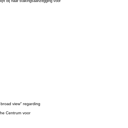
jft bij haar stakingsaanzegging voor
 broad view" regarding
 the Centrum voor