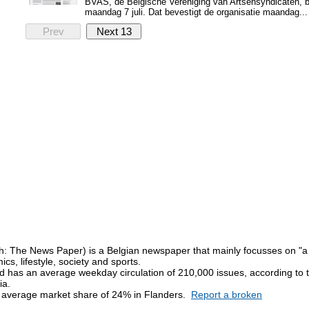
BVAS, de Belgische Vereniging van Artsensyndicaten, bli
maandag 7 juli. Dat bevestigt de organisatie maandag...
Prev
Next 13
h: The News Paper) is a Belgian newspaper that mainly focusses on "a
ics, lifestyle, society and sports.
d has an average weekday circulation of 210,000 issues, according to
ia.
 average market share of 24% in Flanders.
Report a broken