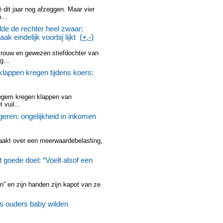
dit jaar nog afzeggen. Maar vier
...
ilde de rechter heel zwaar:
k eindelijk voorbij lijkt
(+,-)
-vrouw en gewezen stiefdochter van
g...
klappen kregen tijdens koers:
elegem kregen klappen van
vuil...
eren: ongelijkheid in inkomen
raakt over een meerwaardebelasting,
t goede doel: “Voelt alsof een
n” en zijn handen zijn kapot van ze
.
ns ouders baby wilden