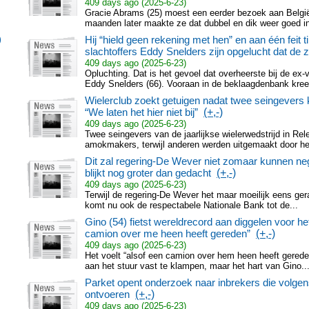
409 days ago (2025-6-23)
Gracie Abrams (25) moest een eerder bezoek aan België 
maanden later maakte ze dat dubbel en dik weer goed in
)
Hij “hield geen rekening met hen” en aan één feit t
slachtoffers Eddy Snelders zijn opgelucht dat de zaa
409 days ago (2025-6-23)
Opluchting. Dat is het gevoel dat overheerste bij de ex
Eddy Snelders (66). Vooraan in de beklaagdenbank kree
Wielerclub zoekt getuigen nadat twee seingevers 
“We laten het hier niet bij”
(+,-)
409 days ago (2025-6-23)
Twee seingevers van de jaarlijkse wielerwedstrijd in R
amokmakers, terwijl anderen werden uitgemaakt door het 
Dit zal regering-De Wever niet zomaar kunnen neg
blijkt nog groter dan gedacht
(+,-)
409 days ago (2025-6-23)
Terwijl de regering-De Wever het maar moeilijk eens ge
komt nu ook de respectabele Nationale Bank tot de...
Gino (54) fietst wereldrecord aan diggelen voor he
camion over me heen heeft gereden”
(+,-)
409 days ago (2025-6-23)
Het voelt “alsof een camion over hem heen heeft gerede
aan het stuur vast te klampen, maar het hart van Gino..
Parket opent onderzoek naar inbrekers die volge
ontvoeren
(+,-)
409 days ago (2025-6-23)