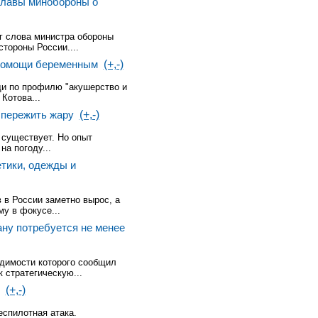
главы минобороны о
г слова министра обороны
тороны России....
дпомощи беременным
(+,-)
и по профилю "акушерство и
Котова...
 пережить жару
(+,-)
 существует. Но опыт
а погоду...
тики, одежды и
 в России заметно вырос, а
у в фокусе...
ну потребуется не менее
димости которого сообщил
 стратегическую...
(+,-)
еспилотная атака.