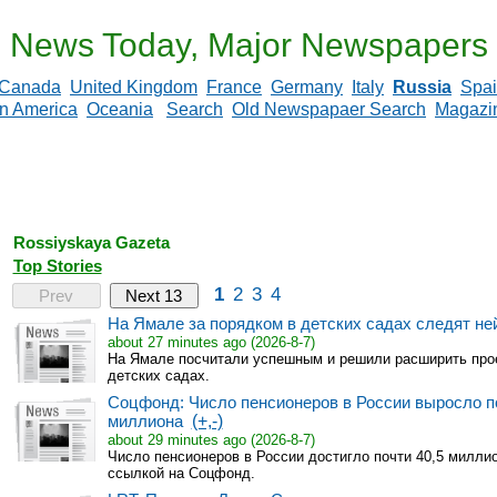
News Today, Major Newspapers
Canada
United Kingdom
France
Germany
Italy
Russia
Spa
in America
Oceania
Search
Old Newspapaer Search
Magazi
Rossiyskaya Gazeta
Top Stories
1
2
3
4
Prev
Next 13
На Ямале за порядком в детских садах следят не
about 27 minutes ago (2026-8-7)
На Ямале посчитали успешным и решили расширить прое
детских садах.
Соцфонд: Число пенсионеров в России выросло по
миллиона
(+,-)
about 29 minutes ago (2026-8-7)
Число пенсионеров в России достигло почти 40,5 милли
ссылкой на Соцфонд.