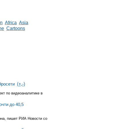
in
Africa
Asia
ne
Cartoons
йросети
(+,-)
кт по видеоаналитике в
чти до 40,5
она, пишет РИА Новости со