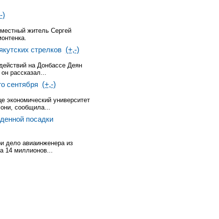
-)
местный житель Сергей
онтенка.
якутских стрелков
(+,-)
действий на Донбассе Деян
он рассказал...
го сентября
(+,-)
це экономический университет
они, сообщила...
жденной посадки
и дело авиаинженера из
а 14 миллионов...