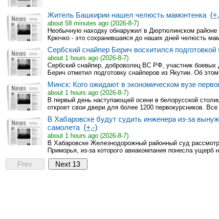
Житель Башкирии нашел челюсть мамонтенка
(+,
about 58 minutes ago (2026-8-7)
Необычную находку обнаружил в Дюртюлинском районе 
Крючко - это сохранившаяся до наших дней челюсть мам
Сербский снайпер Берич восхитился подготовкой 
about 1 hours ago (2026-8-7)
Сербский снайпер, доброволец ВС РФ, участник боевых 
Берич отметил подготовку снайперов из Якутии. Об этом 
Минск: Кого ожидают в экономическом вузе перво
about 1 hours ago (2026-8-7)
В первый день наступающей осени в белорусской столи
откроет свои двери для более 1200 первокурсников. Все 
В Хабаровске будут судить инженера из-за выну
самолета
(+,-)
about 1 hours ago (2026-8-7)
В Хабаровске Железнодорожный районный суд рассмотр
Приморья, из-за которого авиакомпания понесла ущерб н
Prev
Next 13