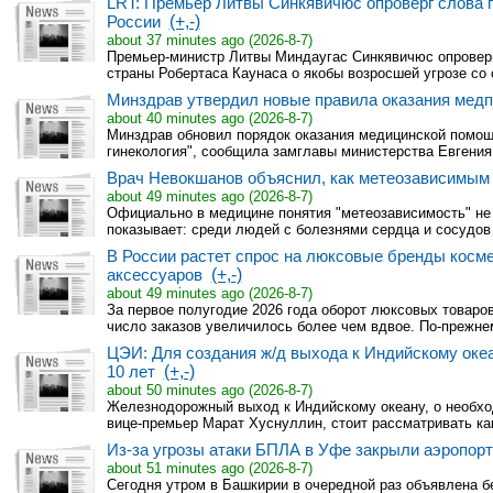
LRT: Премьер Литвы Синкявичюс опроверг слова 
России
(+,-)
about 37 minutes ago (2026-8-7)
Премьер-министр Литвы Миндаугас Синкявичюс опровер
страны Робертаса Каунаса о якобы возросшей угрозе со с
Минздрав утвердил новые правила оказания ме
about 40 minutes ago (2026-8-7)
Минздрав обновил порядок оказания медицинской помощ
гинекология", сообщила замглавы министерства Евгения 
Врач Невокшанов объяснил, как метеозависимым
about 49 minutes ago (2026-8-7)
Официально в медицине понятия "метеозависимость" не
показывает: среди людей с болезнями сердца и сосудов н
В России растет спрос на люксовые бренды косме
аксессуаров
(+,-)
about 49 minutes ago (2026-8-7)
За первое полугодие 2026 года оборот люксовых товаров
число заказов увеличилось более чем вдвое. По-прежнем
ЦЭИ: Для создания ж/д выхода к Индийскому океа
10 лет
(+,-)
about 50 minutes ago (2026-8-7)
Железнодорожный выход к Индийскому океану, о необхо
вице-премьер Марат Хуснуллин, стоит рассматривать как
Из-за угрозы атаки БПЛА в Уфе закрыли аэропорт
about 51 minutes ago (2026-8-7)
Сегодня утром в Башкирии в очередной раз объявлена б