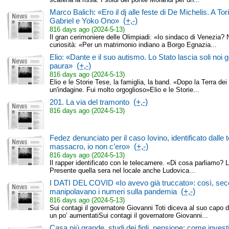
Marco Balich: «Ero il dj alle feste di De Michelis. A Tor
Gabriel e Yoko Ono»
(+,-)
816 days ago (2024-5-13)
Il gran cerimoniere delle Olimpiadi: «Io sindaco di Venezia? 
curiosità: «Per un matrimonio indiano a Borgo Egnazia...
Elio: «Dante e il suo autismo. Lo Stato lascia soli noi g
paura»
(+,-)
816 days ago (2024-5-13)
Elio e le Storie Tese, la famiglia, la band. «Dopo la Terra d
un'indagine. Fui molto orgoglioso»Elio e le Storie...
201. La via del tramonto
(+,-)
816 days ago (2024-5-13)
Fedez denunciato per il caso Iovino, identificato dall
massacro, io non c’ero»
(+,-)
816 days ago (2024-5-13)
Il rapper identificato con le telecamere. «Di cosa parliamo? Lu
Presente quella sera nel locale anche Ludovica...
I DATI DEL COVID «Io avevo già truccato»: così, seco
manipolavano i numeri sulla pandemia
(+,-)
816 days ago (2024-5-13)
Sui contagi il governatore Giovanni Toti diceva al suo capo d
un po’ aumentatiSui contagi il governatore Giovanni...
Casa più grande, studi dei figli, pensione: come investire