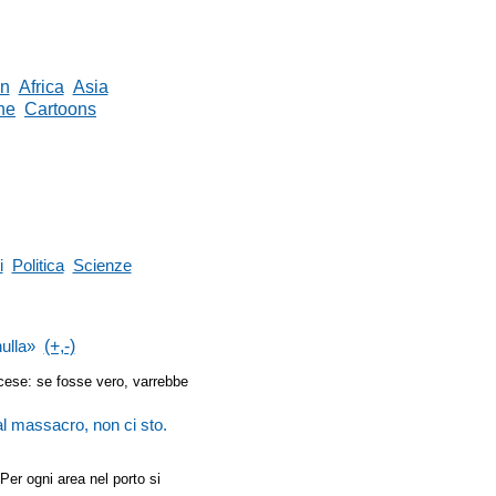
in
Africa
Asia
ne
Cartoons
i
Politica
Scienze
nulla»
(+,-)
cese: se fosse vero, varrebbe
 massacro, non ci sto.
Per ogni area nel porto si