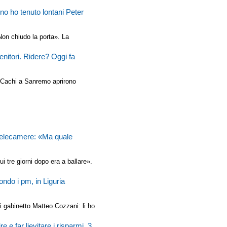
ino ho tenuto lontani Peter
Non chiudo la porta». La
enitori. Ridere? Oggi fa
ei Cachi a Sanremo aprirono
e telecamere: «Ma quale
i tre giorni dopo era a ballare».
ndo i pm, in Liguria
i gabinetto Matteo Cozzani: li ho
 e far lievitare i risparmi, 3