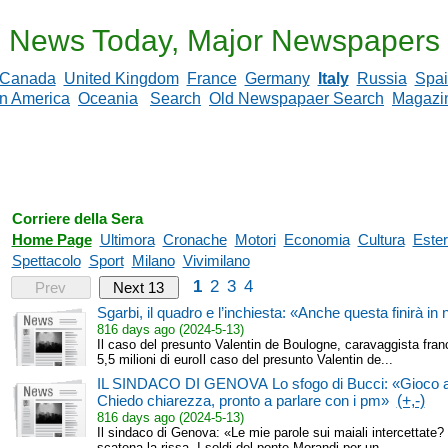
News Today, Major Newspapers
Canada
United Kingdom
France
Germany
Italy
Russia
Spa
in America
Oceania
Search
Old Newspapaer Search
Magazi
Corriere della Sera
Home Page
Ultimora
Cronache
Motori
Economia
Cultura
Ester
Spettacolo
Sport
Milano
Vivimilano
1
2
3
4
Prev
Next 13
Sgarbi, il quadro e l’inchiesta: «Anche questa finirà in 
816 days ago (2024-5-13)
Il caso del presunto Valentin de Boulogne, caravaggista fran
5,5 milioni di euroIl caso del presunto Valentin de...
IL SINDACO DI GENOVA Lo sfogo di Bucci: «Gioco al
Chiedo chiarezza, pronto a parlare con i pm»
(+,-)
816 days ago (2024-5-13)
Il sindaco di Genova: «Le mie parole sui maiali intercettate? 
scatena la rissa. I soldi del ponte Morandi per un...