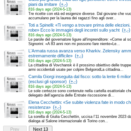
piani da imitare
(+,-)
816 days ago (2024-5-13)
Tre ricette con età ed esigenze diverse. Dal giovane che vuo
accumulano per la laurea dei ragazzi fino agli over...
Toti a Spinelli: «Ti vengo a trovare prima delle elezioni.
robe» Ecco le immagini degli incontri sullo yacht
(+,-)
816 days ago (2024-5-13)
Le parole del governatore ligure all'imprenditore: «Come al sol
Signorini: «A 83 anni non mi possono fare niente»Le...
L'Armata russa avanza verso Kharkiv. Zelensky amme
estremamente difficile»
(+,-)
816 days ago (2024-5-13)
La cittadina di Vovchansk è il prossimo obiettivo delle trup
armi occidentali usate per colpire BelgorodLa cittadina...
Camila Giorgi inseguita dal fisco: sotto la lente 6 milio
(esclusi gli sponsor)
(+,-)
816 days ago (2024-5-13)
Le sole certezze sono contenute nella cartella esattoriale ch
delegato dell’agenzia delle Entrate riscossione di...
Elena Cecchettin: «Se subite violenza fate in modo ch
resistenza»
(+,-)
816 days ago (2024-5-13)
La sorella di Giulia Cecchettin, uccisa l’11 novembre 2023 dal
dialoga al Salone internazionale di Torino con...
Prev
Next 13