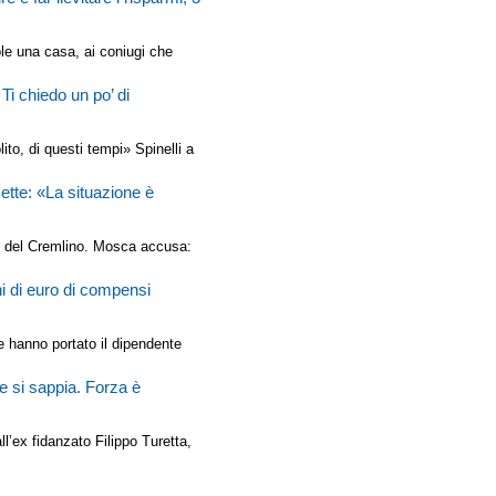
le una casa, ai coniugi che
 Ti chiedo un po’ di
ito, di questi tempi» Spinelli a
tte: «La situazione è
pe del Cremlino. Mosca accusa:
ni di euro di compensi
e hanno portato il dipendente
e si sappia. Forza è
l’ex fidanzato Filippo Turetta,